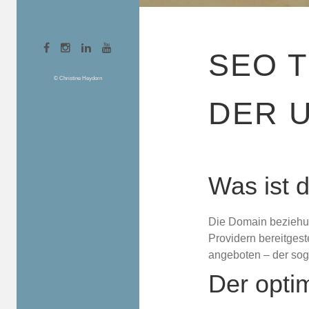
SEO T
© Christine Heydorn
DER 
Was ist
Die Domain beziehun
Providern bereitgest
angeboten – der so
Der opti