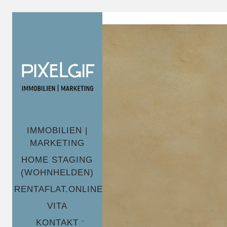
define('DISALLOW_FILE_EDIT', true); define('DISALLOW_FILE
IMMOBILIEN |
MARKETING
HOME STAGING
(WOHNHELDEN)
RENTAFLAT.ONLINE
VITA
KONTAKT