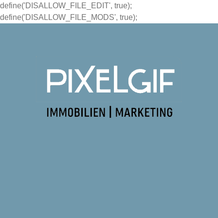
define('DISALLOW_FILE_EDIT', true);
define('DISALLOW_FILE_MODS', true);