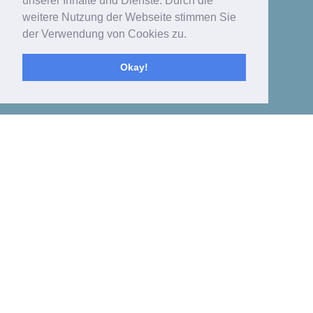
unserer Inhalte und Dienste. Durch die
weitere Nutzung der Webseite stimmen Sie
der Verwendung von Cookies zu.
Okay!
Toggle
navigat
Showing posts with tag: SEO