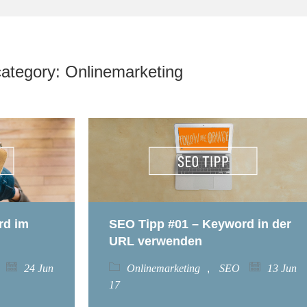
_MODS', true);
ategory: Onlinemarketing
rd im
SEO Tipp #01 – Keyword in der
URL verwenden
24 Jun
Onlinemarketing
,
SEO
13 Jun
17