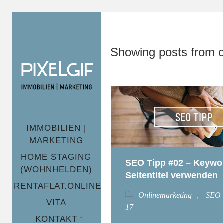
define('DISALLOW_FILE_EDIT', true); define('DISALLOW_FILE
Showing posts from c
IMMOBILIEN |
MARKETING
HOME STAGING
SEO Tipp #02 – Keywo
(WOHNHELDEN)
Seitentitel verwenden
RENTAFLAT.ONLINE
Onlinemarketing
,
SEO
VITA
17
KONTAKT