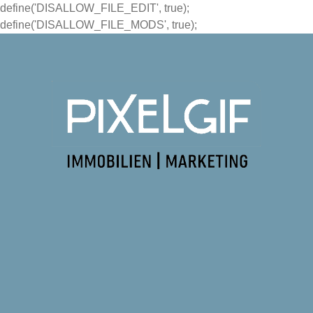
define('DISALLOW_FILE_EDIT', true);
define('DISALLOW_FILE_MODS', true);