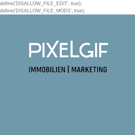
define('DISALLOW_FILE_EDIT', true);
define('DISALLOW_FILE_MODS', true);