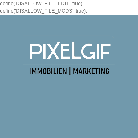
define('DISALLOW_FILE_EDIT', true);
define('DISALLOW_FILE_MODS', true);