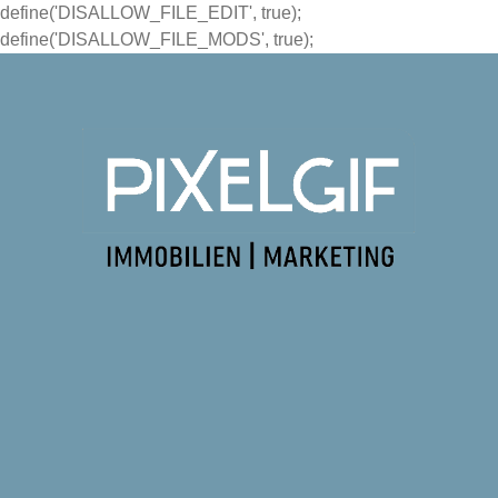
define('DISALLOW_FILE_EDIT', true);
define('DISALLOW_FILE_MODS', true);