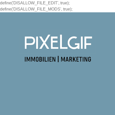
define('DISALLOW_FILE_EDIT', true);
define('DISALLOW_FILE_MODS', true);