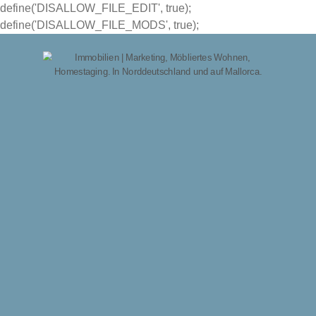
define('DISALLOW_FILE_EDIT', true);
define('DISALLOW_FILE_MODS', true);