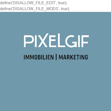
define('DISALLOW_FILE_EDIT', true);
define('DISALLOW_FILE_MODS', true);