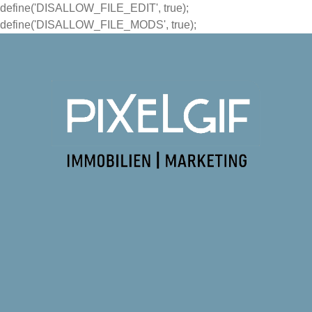
define('DISALLOW_FILE_EDIT', true);
define('DISALLOW_FILE_MODS', true);