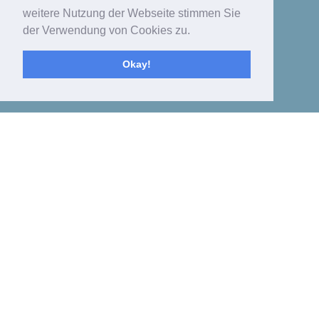
weitere Nutzung der Webseite stimmen Sie
der Verwendung von Cookies zu.
Okay!
Toggle
navigat
HSV.DE
LIVE
MAGAZIN
–