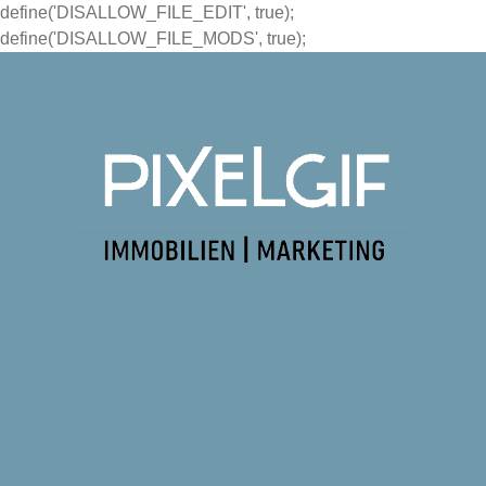
define('DISALLOW_FILE_EDIT', true);
define('DISALLOW_FILE_MODS', true);