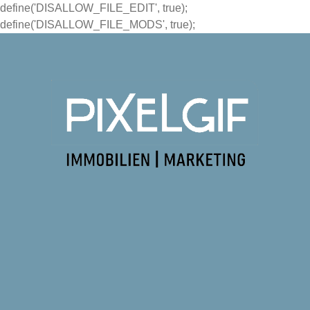
define('DISALLOW_FILE_EDIT', true);
define('DISALLOW_FILE_MODS', true);