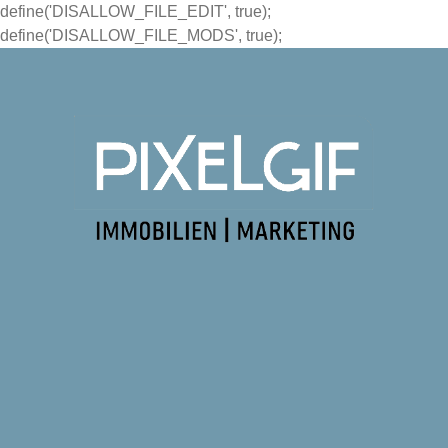
define('DISALLOW_FILE_EDIT', true);
define('DISALLOW_FILE_MODS', true);