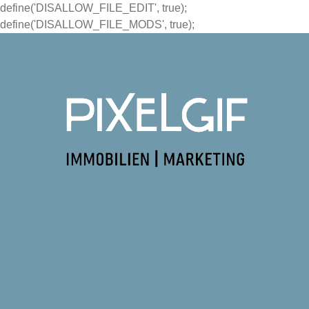
define('DISALLOW_FILE_EDIT', true);
define('DISALLOW_FILE_MODS', true);